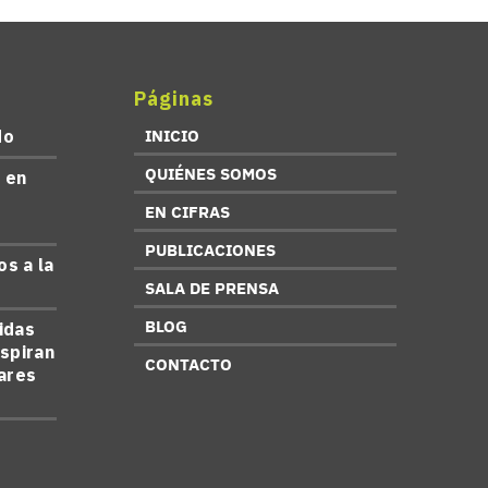
Páginas
do
INICIO
QUIÉNES SOMOS
 en
s
EN CIFRAS
PUBLICACIONES
s a la
SALA DE PRENSA
BLOG
idas
aspiran
CONTACTO
lares