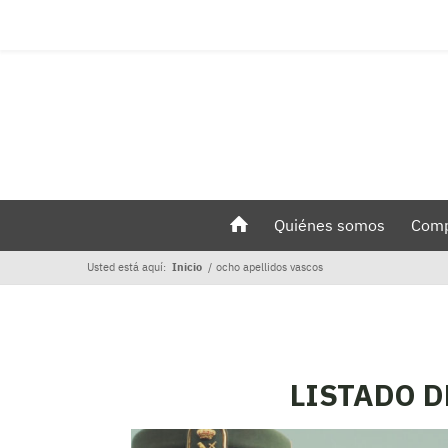
Quiénes somos
Comp
Usted está aquí:
Inicio
/
ocho apellidos vascos
LISTADO D