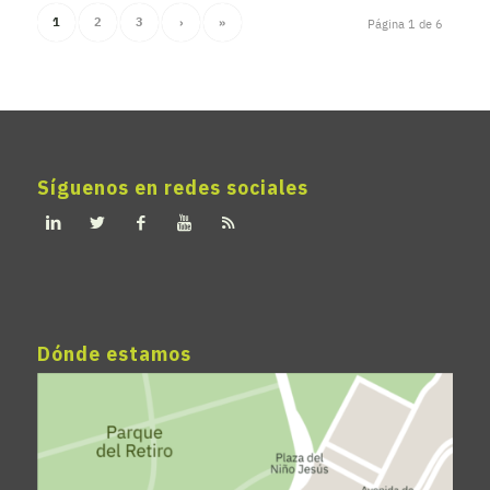
1
2
3
›
»
Página 1 de 6
Síguenos en redes sociales
Dónde estamos