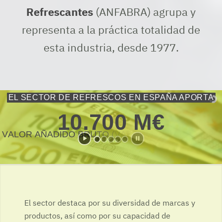
Refrescantes
(ANFABRA) agrupa y
representa a la práctica totalidad de
esta industria, desde 1977.
EL SECTOR DE REFRESCOS EN ESPAÑA APORTA
1
0
.
7
0
0
M
€
V
A
L
O
R
A
Ñ
A
D
I
D
O
B
R
U
T
O
(
V
A
B
)
T
O
T
A
L
G
E
N
E
R
A
D
O
El sector destaca por su diversidad de marcas y
productos, así como por su capacidad de