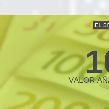
EL S
1
V
A
L
O
R
A
Ñ