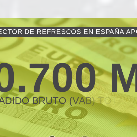
ECTOR DE REFRESCOS EN ESPAÑA A
0
.
7
0
0
A
D
I
D
O
B
R
U
T
O
(
V
A
B
)
T
O
T
A
L