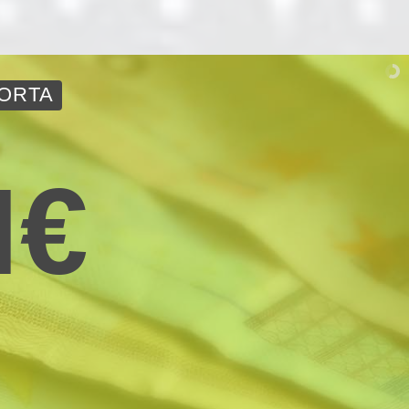
PORTA
M
€
G
E
N
E
R
A
D
O