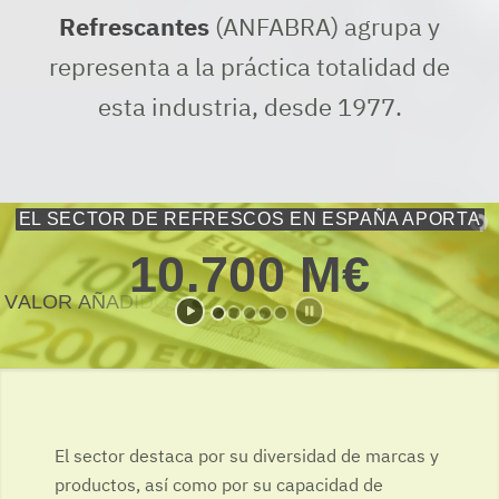
Refrescantes
(ANFABRA) agrupa y
representa a la práctica totalidad de
esta industria, desde 1977.
EL SECTOR DE REFRESCOS EN ESPAÑA APORTA
1
0
.
7
0
0
M
€
V
A
L
O
R
A
Ñ
A
D
I
D
O
B
R
U
T
O
(
V
A
B
)
T
O
T
A
L
G
E
N
E
R
A
D
O
El sector destaca por su diversidad de marcas y
productos, así como por su capacidad de